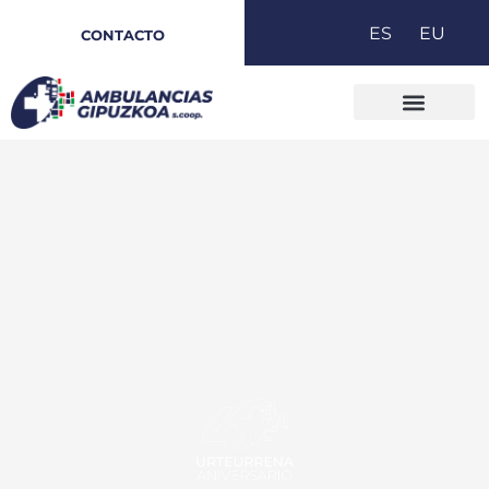
Ir
ES
EU
CONTACTO
al
contenido