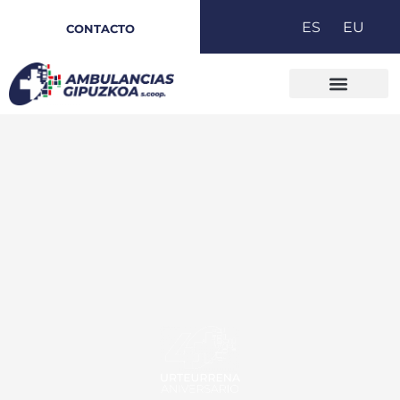
Ir
ES
EU
CONTACTO
al
contenido