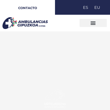
Ir
ES
EU
CONTACTO
al
contenido