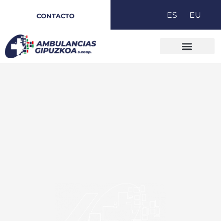
Ir
ES
EU
CONTACTO
al
contenido